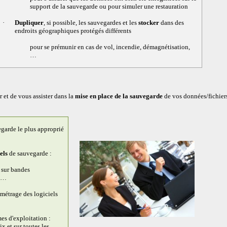
support de la sauvegarde ou pour simuler une restauration
·
Dupliquer
, si possible, les sauvegardes et les
stocker
dans des
endroits géographiques protégés différents
pour se prémunir en cas de vol, incendie, démagnétisation,
…
 et de vous assister dans la
mise en place de la sauvegarde
de vos données/fichiers
egarde le plus approprié
els
de sauvegarde :
t sur bandes
, …
amétrage des logiciels
mes d'exploitation :
 et sur toutes les