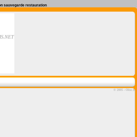
ion sauvegarde restauration
IS.NET
©
2005 - Olisc.fr