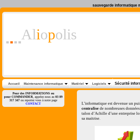
sauvegarde informatique mu
Al
i
o
p
olis
Sécurité info
Accueil
Maintenance informatique
Matériel
Logiciels
Pour des INFORMATIONS ou
pour COMMANDER
, appelez nous au
03 89
317 347
ou reportez vous à notre page
L’informatique est devenue un puis
CONTACT
centralise
de nombreuses données d
talon d’Achille d’une entreprise lo
sa maitrise.