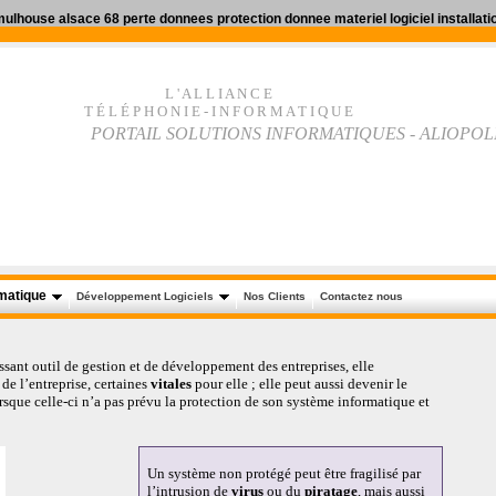
lhouse alsace 68 perte donnees protection donnee materiel logiciel installat
L ' A L L I A N C E
T É L É P H O N I E
-
I N F O R M A T I Q U E
PORTAIL SOLUTIONS INFORMATIQUES - ALIOPOL
rmatique
Développement Logiciels
Nos Clients
Contactez nous
sant outil de gestion et de développement des entreprises, elle
e l’entreprise, certaines
vitales
pour elle ; elle peut aussi devenir le
rsque celle-ci n’a pas prévu la protection de son système informatique et
Un système non protégé peut être fragilisé par
l’intrusion de
virus
ou du
piratage
, mais aussi