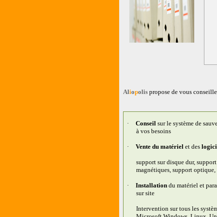
Al
i
o
p
olis
propose de vous conseiller
·
Conseil
sur le système de sauv
à vos besoins
·
Vente du matériel
et des
logici
support sur disque dur, suppor
magnétiques, support optique
·
Installation
du matériel et par
sur site
Intervention sur tous les systè
Microsoft Windows, Linux, Unix