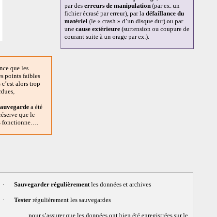
par des
erreurs de manipulation
(par ex. un
fichier écrasé par erreur), par la
défaillance du
matériel
(le « crash » d’un disque dur) ou par
une
cause extérieure
(surtension ou coupure de
courant suite à un orage par ex.).
ance que les
s points faibles
c’est alors trop
rdues,
auvegarde
a été
réserve que le
es fonctionne….
·
Sauvegarder
régulièrement
les données et archives
·
Tester
régulièrement les sauvegardes
pour s’assurer que les données ont bien été enregistrées sur le